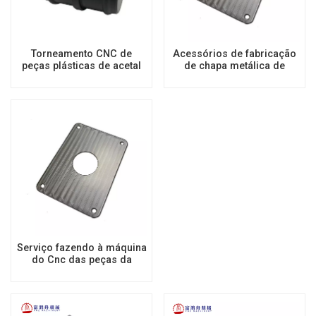
Torneamento CNC de
Acessórios de fabricação
peças plásticas de acetal
de chapa metálica de
fabricação de plástico
barato peças protótipo
precisão pequenos
serviços de usinagem cnc
Serviço fazendo à máquina
do Cnc das peças da
máquina de impressão 3d
das peças médicas
plásticas de aço
personalizadas da