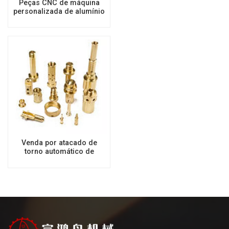
Peças CNC de máquina
personalizada de alumínio
de bronze de aço
inoxidável de titânio
automático de alta
precisão
Venda por atacado de
torno automático de
precisão de 5 eixos, metal,
alumínio, latão, aço
inoxidável, peças de
usinagem CNC