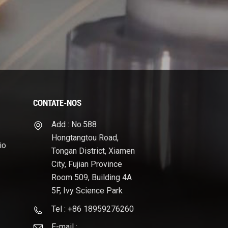
CONTATE-NOS
Add : No.588
Hongtangtou Road,
io
Tongan District, Xiamen
City, Fujian Province
Room 509, Building 4A
5F, Ivy Science Park
Tel : +86 18959276260
E-mail :