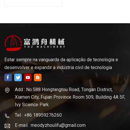
mecânica de aço
inoxidável personalizada,
usinagem cnc de titânio,
torneamento cnc
Estar sempre na vanguarda da aplicação de tecnologia e
desenvolver e expandir a indústria civil de tecnologia
Add : No.588 Hongtangtou Road, Tongan District,
Xiamen City, Fujian Province Room 509, Building 4A 5F,
Ivy Science Park
Tel : +86 18959276260
E-mail : meodyzhoulifu@gmail.com