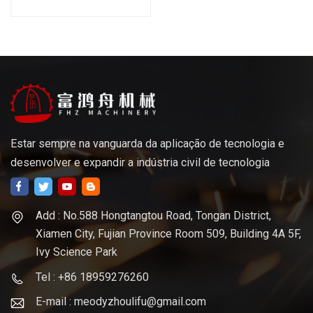
serviço de gerencio de
trituração do metal da linha
central do costume 5 do
OEM
Estar sempre na vanguarda da aplicação de tecnologia e
desenvolver e expandir a indústria civil de tecnologia
Add : No.588 Hongtangtou Road, Tongan District,
Xiamen City, Fujian Province Room 509, Building 4A 5F,
Ivy Science Park
Tel : +86 18959276260
E-mail : meodyzhoulifu@gmail.com