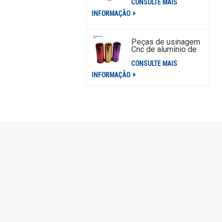
CONSULTE MAIS
placa de interruptor
de alumínio
INFORMAÇÃO
Peças de usinagem
Cnc de alumínio de
aço inoxidável
CONSULTE MAIS
personalizadas OEM
INFORMAÇÃO