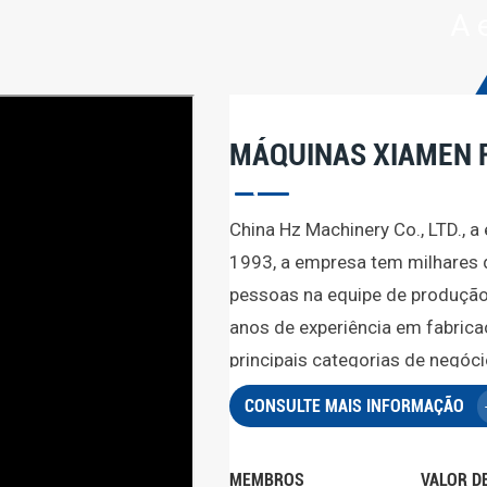
A 
MÁQUINAS XIAMEN 
China Hz Machinery Co., LTD., 
1993, a empresa tem milhares 
pessoas na equipe de produçã
anos de experiência em fabric
principais categorias de negó
estampagem de chapas metálicas
CONSULTE MAIS INFORMAÇÃO
silicone e outros produtos uti
Nossa empresa possui um gra
MEMBROS
VALOR D