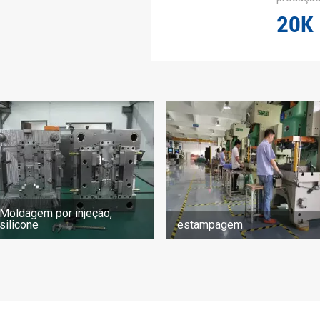
2
0
K
Moldagem por injeção,
silicone
estampagem