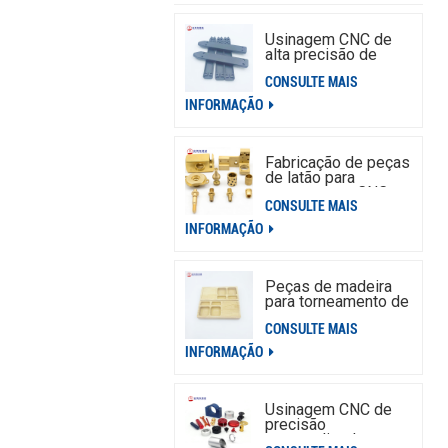
Usinagem CNC de
alta precisão de
peças de alumínio
CONSULTE MAIS
INFORMAÇÃO
Fabricação de peças
de latão para
torneamento CNC
CONSULTE MAIS
personalizado
INFORMAÇÃO
Peças de madeira
para torneamento de
usinagem Cnc
CONSULTE MAIS
personalizada,
serviço de peças de
INFORMAÇÃO
madeira para
usinagem CNC
Usinagem CNC de
precisão
personalizada para