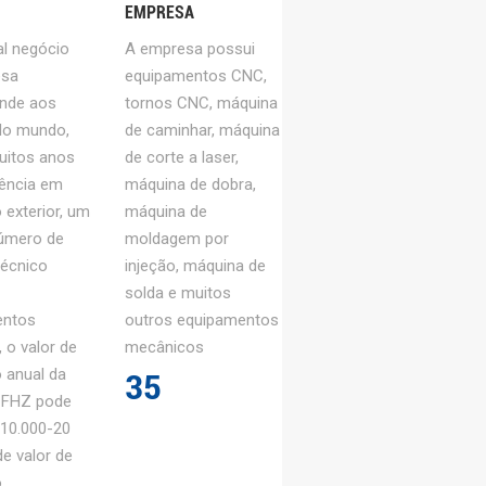
ina de perfuração, máquina de
EMPRESA
uina de corte, equipamento de
al negócio
A empresa possui
rimeira classe, ansioso para que
esa
equipamentos CNC,
am entrar em contato conosco!
nde aos
tornos CNC, máquina
 do mundo,
de caminhar, máquina
zemos usinagem cnc é muito
uitos anos
de corte a laser,
 0,005-0,01 mm. Estampagem e
iência em
máquina de dobra,
em, linha de produção
 exterior, um
máquina de
e estampagem e desenho de peças
úmero de
moldagem por
Fazemos moldagem por injeção,
técnico
injeção, máquina de
solda e muitos
cone, incluindo abertura de moldes.
entos
outros equipamentos
, o valor de
mecânicos
 anual da
3
5
 FHZ pode
 10.000-20
e valor de
o