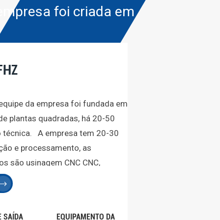
empresa foi criada em
FHZ
a equipe da empresa foi fundada em
de plantas quadradas, há 20-50
o técnica. A empresa tem 20-30
ação e processamento, as
cios são usinagem CNC CNC,
, dobra a laser, injeção de
lizados em diversos campos!
nde número de equipamentos
E SAÍDA
EQUIPAMENTO DA