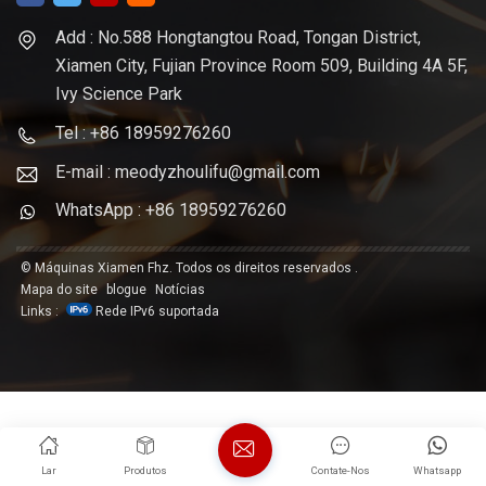
Add : No.588 Hongtangtou Road, Tongan District,
Xiamen City, Fujian Province Room 509, Building 4A 5F,
Ivy Science Park
Tel : +86 18959276260
E-mail : meodyzhoulifu@gmail.com
WhatsApp : +86 18959276260
© Máquinas Xiamen Fhz. Todos os direitos reservados .
Mapa do site
blogue
Notícias
Links :
Rede IPv6 suportada
Lar
Produtos
Contate-Nos
Whatsapp