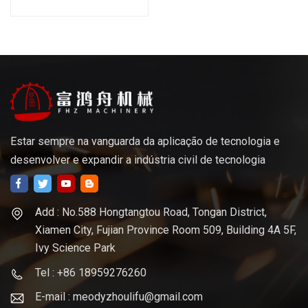
cnc acessórios para tubos
de cobre de latão peças
usinadas de precisão cnc
personalizadas
Estar sempre na vanguarda da aplicação de tecnologia e
desenvolver e expandir a indústria civil de tecnologia
Add : No.588 Hongtangtou Road, Tongan District,
Xiamen City, Fujian Province Room 509, Building 4A 5F,
Ivy Science Park
Tel : +86 18959276260
E-mail : meodyzhoulifu@gmail.com