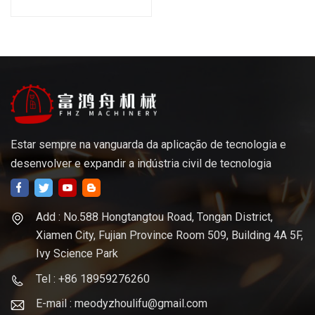
bronze de aço de alumínio
do Oem para peças de
maquinaria
Estar sempre na vanguarda da aplicação de tecnologia e
desenvolver e expandir a indústria civil de tecnologia
Add : No.588 Hongtangtou Road, Tongan District,
Xiamen City, Fujian Province Room 509, Building 4A 5F,
Ivy Science Park
Tel : +86 18959276260
E-mail : meodyzhoulifu@gmail.com