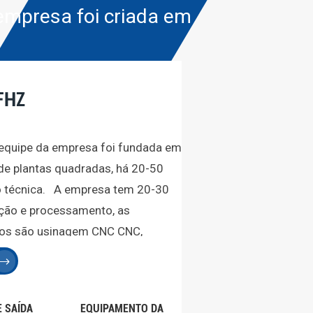
empresa foi criada em
FHZ
a equipe da empresa foi fundada em
de plantas quadradas, há 20-50
o técnica. A empresa tem 20-30
ação e processamento, as
cios são usinagem CNC CNC,
, dobra a laser, injeção de
lizados em diversos campos!
nde número de equipamentos
E SAÍDA
EQUIPAMENTO DA