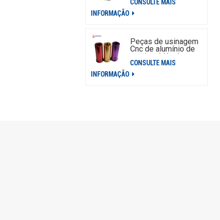
CONSULTE MAIS
placa de interruptor
de alumínio
INFORMAÇÃO
Peças de usinagem
Cnc de alumínio de
aço inoxidável
CONSULTE MAIS
personalizadas OEM
INFORMAÇÃO