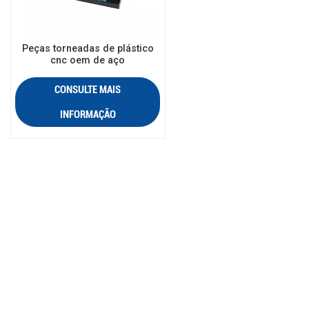
Peças torneadas de plástico
cnc oem de aço
inoxidável,Peça de
torneamento cnc de
CONSULTE MAIS
alumínio,Máquinas de torno
Peças torneadas cnc de latão -
INFORMAÇÃO
Compre Peças
torneadas,Peças torneadas
cnc,Peças torneadas cnc de
latão Product