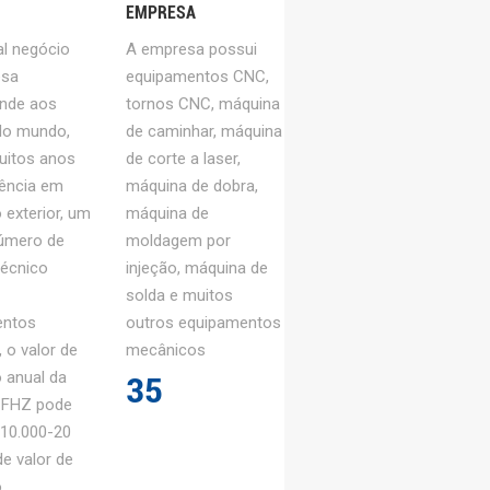
ina de perfuração, máquina de
EMPRESA
uina de corte, equipamento de
al negócio
A empresa possui
rimeira classe, ansioso para que
esa
equipamentos CNC,
am entrar em contato conosco!
nde aos
tornos CNC, máquina
 do mundo,
de caminhar, máquina
zemos usinagem cnc é muito
uitos anos
de corte a laser,
 0,005-0,01 mm. Estampagem e
iência em
máquina de dobra,
em, linha de produção
 exterior, um
máquina de
e estampagem e desenho de peças
úmero de
moldagem por
Fazemos moldagem por injeção,
técnico
injeção, máquina de
solda e muitos
cone, incluindo abertura de moldes.
entos
outros equipamentos
, o valor de
mecânicos
 anual da
3
5
 FHZ pode
 10.000-20
e valor de
o