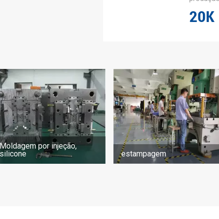
2
0
K
Moldagem por injeção,
silicone
estampagem