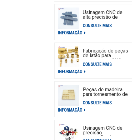
Usinagem CNC de
alta precisão de
peças de alumínio
CONSULTE MAIS
INFORMAÇÃO
Fabricação de peças
de latão para
torneamento CNC
CONSULTE MAIS
personalizado
INFORMAÇÃO
Peças de madeira
para torneamento de
usinagem Cnc
CONSULTE MAIS
personalizada,
serviço de peças de
INFORMAÇÃO
madeira para
usinagem CNC
Usinagem CNC de
precisão
personalizada para