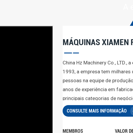
A 
MÁQUINAS XIAMEN 
China Hz Machinery Co., LTD., 
1993, a empresa tem milhares 
pessoas na equipe de produçã
anos de experiência em fabric
principais categorias de negó
estampagem de chapas metálicas
CONSULTE MAIS INFORMAÇÃO
silicone e outros produtos uti
Nossa empresa possui um gra
MEMBROS
VALOR D