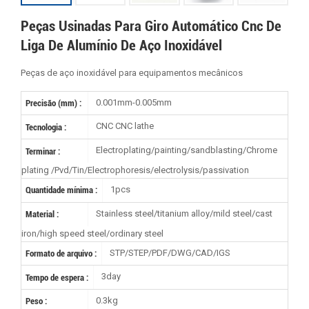
Peças Usinadas Para Giro Automático Cnc De
Liga De Alumínio De Aço Inoxidável
Peças de aço inoxidável para equipamentos mecânicos
0.001mm-0.005mm
Precisão (mm) :
CNC CNC lathe
Tecnologia :
Electroplating/painting/sandblasting/Chrome
Terminar :
plating /Pvd/Tin/Electrophoresis/electrolysis/passivation
1pcs
Quantidade mínima :
Stainless steel/titanium alloy/mild steel/cast
Material :
iron/high speed steel/ordinary steel
STP/STEP/PDF/DWG/CAD/IGS
Formato de arquivo :
3day
Tempo de espera :
0.3kg
Peso :