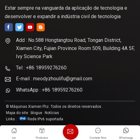
Estar sempre na vanguarda da aplicação de tecnologia e
desenvolver e expandir a indústria civil de tecnologia
Add : No.588 Hongtangtou Road, Tongan District,
Xiamen City, Fujian Province Room 509, Building 4A 5F,
Ivy Science Park
Tel : +86 18959276260
E-mail : meodyzhoulifu@gmail.com
WhatsApp : +86 18959276260
© Máquinas Xiamen Fhz. Todos os direitos reservados .
Mapa do site
blogue
Notícias
Links :
Rede IPv6 suportada
Lar
Produtos
Contate-Nos
Whatsapp