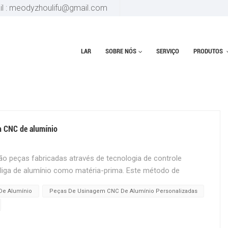
il : meodyzhoulifu@gmail.com
LAR
SOBRE NÓS
SERVIÇO
PRODUTOS
E ALUMÍNIO OEM
m CNC de alumínio
o peças fabricadas através de tecnologia de controle
liga de alumínio como matéria-prima. Este método de
 indústria moderna e seu escopo de uso abrange os seguintes
De Alumínio
Peças De Usinagem CNC De Alumínio Personalizadas
cialA liga de alumínio é uma escolha de material comum no
nte relação resistência-peso e boa resistência à corrosão. A
ricar peças de aeronaves, como estruturas de fuselagem,