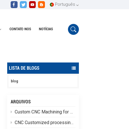
Português
CONTATE-NOS
NOTÍCIAS
English
Lar
Peças de usinagem Cnc de alumínio OEM
Español
Português
LISTA DE BLOGS
blog
ARQUIVOS
Custom CNC Machining for Special-Shaped Aluminum Alloy Brackets
CNC Customized processing of high-quality Special-shaped aluminum alloy parts