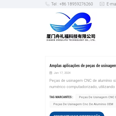
Tel : +86 18959276260
E-ma
PEÇAS DE USINAGEM CNC D
Amplas aplicações de peças de usinage
Jan 17, 2024
Peças de usinagem CNC de alumínio sã
numérico computadorizado, utilizando 
fabricação é amplamente utilizado na
TAG MARCANTES :
Peças De Usinagem CNC 
campos principais. 1. Campo aeroespa
Peças De Usinagem Cnc De Alumínio OEM
setor aeroespacial devido à sua excele
usinagem CNC pode ser usada para fab