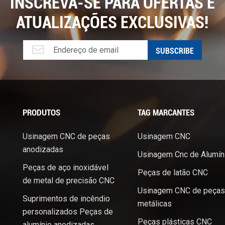
INSCREVA-SE PARA OFERTAS E
ATUALIZAÇÕES EXCLUSIVAS!
PRODUTOS
TAG MARCANTES
Usinagem CNC de peças
Usinagem CNC
anodizadas
Usinagem Cnc de Alumín
Peças de aço inoxidável
Peças de latão CNC
de metal de precisão CNC
Usinagem CNC de peças
Suprimentos de incêndio
metálicas
personalizados Peças de
Peças plásticas CNC
alumínio anodizadas