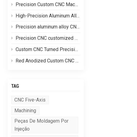
Precision Custom CNC Machining of Stainless Steel Flange Shaft Heads
High-Precision Aluminum Alloy CNC Custom Machining
Precision aluminum alloy CNC customized processing of shell parts
Precision CNC customized processing of aluminum alloy parts
Custom CNC Turned Precision Brass Machining Components
Red Anodized Custom CNC Machined Aluminum Structural Components
TAG
CNC Five-Axis
Machining
Peças De Moldagem Por
Injeção