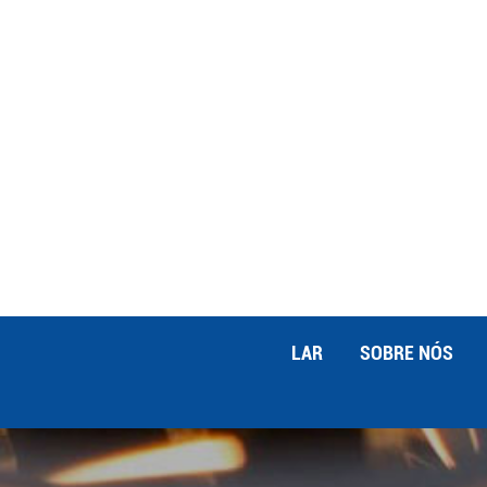
peças de usinagem CNC de alumínio 
seu uso generalizado reflete a flexibil
fabricadas com alto grau de precisão
inovação tecnológica e melhorias de 
LAR
SOBRE NÓS