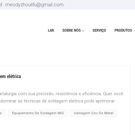
il : meodyzhoulifu@gmail.com
LAR
SOBRE NÓS
SERVIÇO
PRODUTOS
M MIG
em elétrica
alurgia com sua precisão, resistência e eficiência. Quer você
dominar as técnicas de soldagem elétrica pode aprimorar
eve visão dos principais aspectos e benefícios desses
co
Equipamento De Soldagem MIG
Usinagem Cnc De Metal
létrica? A soldagem elétrica usa um arco elétrico para
 pela corrente elétrica forma uma poça derretida que se
método é popular para produzir juntas de alta qualidade com