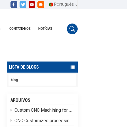
Português
CONTATE-NOS
NOTÍCIAS
English
Lar
Equipamento de soldagem MIG
Español
Português
LISTA DE BLOGS
blog
ARQUIVOS
Custom CNC Machining for Special-Shaped Aluminum Alloy Brackets
CNC Customized processing of high-quality Special-shaped aluminum alloy parts