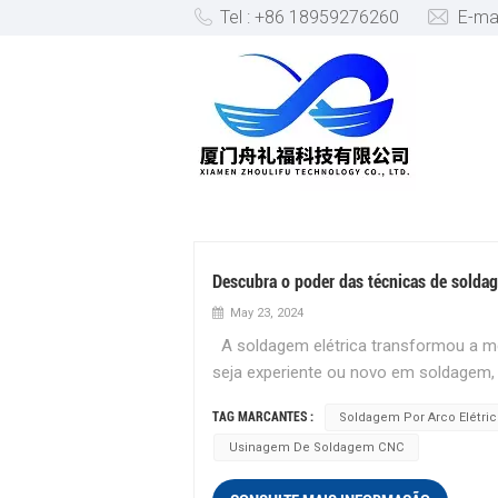
Tel : +86 18959276260
E-ma
EQUIPAMENTO DE SOLDAGE
Descubra o poder das técnicas de soldag
May 23, 2024
A soldagem elétrica transformou a met
seja experiente ou novo em soldagem, 
muito seus projetos. Aqui está uma br
TAG MARCANTES :
Soldagem Por Arco Elétri
métodos poderosos. O que é soldagem e
Usinagem De Soldagem CNC
derreter e unir metais. O calor gerado
solidifica em uma ligação forte. Este 