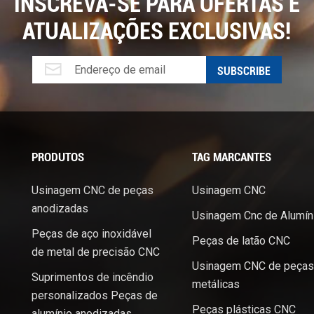
INSCREVA-SE PARA OFERTAS E
ATUALIZAÇÕES EXCLUSIVAS!
PRODUTOS
TAG MARCANTES
Usinagem CNC de peças
Usinagem CNC
anodizadas
Usinagem Cnc de Alumín
Peças de aço inoxidável
Peças de latão CNC
de metal de precisão CNC
Usinagem CNC de peças
Suprimentos de incêndio
metálicas
personalizados Peças de
Peças plásticas CNC
alumínio anodizadas