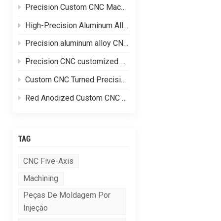
Precision Custom CNC Machining of Stainless Steel Flange Shaft Heads
High-Precision Aluminum Alloy CNC Custom Machining
Precision aluminum alloy CNC customized processing of shell parts
Precision CNC customized processing of aluminum alloy parts
Custom CNC Turned Precision Brass Machining Components
Red Anodized Custom CNC Machined Aluminum Structural Components
TAG
CNC Five-Axis
Machining
Peças De Moldagem Por
Injeção