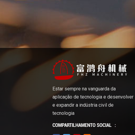
problemas, comunicação e trabalho em 
geral. Conclusão Aumentando a eficiên
abordagem holística que inclui a otimi
avançadas de usinagem CNC, a impleme
fabricação enxuta, a utilização de sim
trabalho. Ao focar nessas estratégias
qualidade e custos reduzidos, garant
Estar sempre na vanguarda da
aplicação de tecnologia e desenvolver
e expandir a indústria civil de
tecnologia
COMPARTILHAMENTO SOCIAL ：