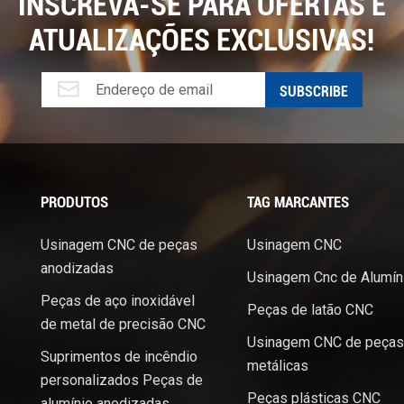
INSCREVA-SE PARA OFERTAS E
equipe para melhorar a eficiência
ATUALIZAÇÕES EXCLUSIVAS!
cia em peças de plástico a fabricação envolve uma
zação da seleção de materiais, o aproveitamento de técnicas
ntação de princípios DFM, a adoção de práticas de
ulação e testes e o investimento no treinamento da força de
, os fabricantes podem alcançar maior produtividade, melhor
indo uma vantagem competitiva no mercado.
PRODUTOS
TAG MARCANTES
Usinagem CNC de peças
Usinagem CNC
anodizadas
Usinagem Cnc de Alumín
Peças de aço inoxidável
Peças de latão CNC
de metal de precisão CNC
Usinagem CNC de peças
Suprimentos de incêndio
metálicas
personalizados Peças de
Peças plásticas CNC
alumínio anodizadas