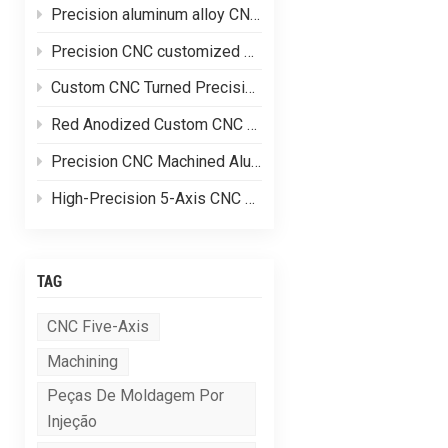
Precision aluminum alloy CNC customized processing of shell parts
Precision CNC customized processing of aluminum alloy parts
Custom CNC Turned Precision Brass Machining Components
Red Anodized Custom CNC Machined Aluminum Structural Components
Precision CNC Machined Aluminum Hydraulic Valve Blocks for Fluid Control Systems
High-Precision 5-Axis CNC Machined Complex Aluminum Alloy Equipment Frames
TAG
CNC Five-Axis
Machining
Peças De Moldagem Por
Injeção