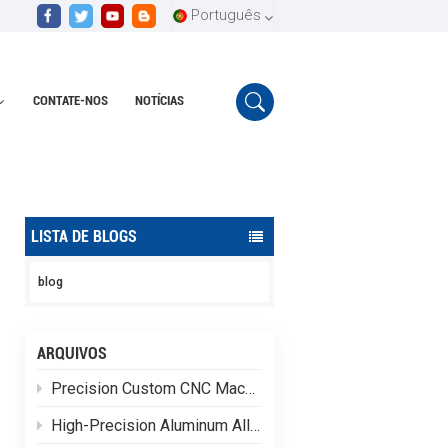
Português
CONTATE-NOS
NOTÍCIAS
English
Lar
Seleção de materiais para plásticos
Español
Português
LISTA DE BLOGS
blog
ARQUIVOS
Precision Custom CNC Machining of Stainless Steel Flange Shaft Heads
High-Precision Aluminum Alloy CNC Custom Machining