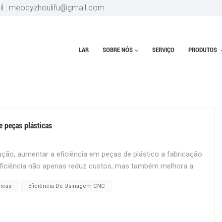
il : meodyzhoulifu@gmail.com
LAR
SOBRE NÓS
SERVIÇO
PRODUTOS
A PLÁSTICOS
e peças plásticas
ção, aumentar a eficiência em peças de plástico a fabricação
 eficiência não apenas reduz custos, mas também melhora a
po de colocação no mercado. Aqui estão algumas estratégias
ticas
Eficiência De Usinagem CNC
a em seu processo de fabricação de peças plásticas. 1.
ha do material certo é a base da fabricação eficiente de peças
opriedades únicas, como resistência à tração, resistência ao