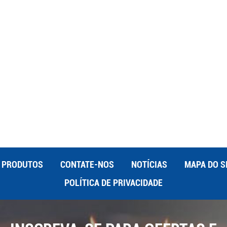
adrão para reduzir a necessidade de ajustes de precisão. 4.
A manufatura enxuta se concentra na eliminação de
ssos. A adoção de princípios enxutos na fabricação de peças
tivos de eficiência: Mapeamento do Fluxo de Valor: Identifique e
ões para identificar ineficiências.Metodologia 5S: Implemente
, Padronizar e Sustentar para manter um espaço de trabalho
ua (Kaizen): Incentivar melhorias contínuas em todos os
 Utilize Simulação e Teste Simulação e testes são vitais para
 fabricação de peças plásticas. Ferramentas de software
 de usinagem, prever possíveis problemas e fazer os ajustes
o real: Análise de Elementos Finitos (FEA): Simule o
 diversas condições para otimizar o design e o uso de
alize o processo de usinagem CNC para identificar e resolver
PRODUTOS
CONTATE-NOS
NOTÍCIAS
MAPA DO S
rramentas e estratégias de usinagem. 6. Invista na
rocesso de fabricação eficiente requer operadores e
POLÍTICA DE PRIVACIDADE
treinamento contínuo garante que sua equipe fique atualizada
elhores práticas na fabricação de peças
ece treinamento prático em máquinas CNC e ferramentas de
es interpessoais: Aprimore as habilidades de resolução de