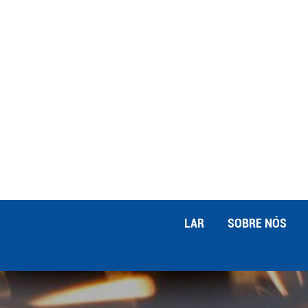
alcançadas com práticas de usinagem p
Adote práticas de manufatura enxuta 
desperdícios e na otimização de proce
plásticas pode levar a ganhos significa
analise o fluxo de materiais e informaç
Classificar, Colocar em Ordem, Brilhar
organizado e eficiente.Melhoria Contín
aspectos do processo de fabricação. 5.
garantir a eficiência e a qualidade da
modernas permitem simular o processo
necessários antes do início da produçã
comportamento de peças plásticas sob
materiais.Simulação de Usinagem: Visu
LAR
SOBRE NÓS
possíveis problemas em caminhos de fe
capacitação da força de trabalho Um p
engenheiros qualificados. Investir em 
com as mais recentes tecnologias e m
plásticas: Treinamento Técnico: Forn
software.Desenvolvimento de habilidad