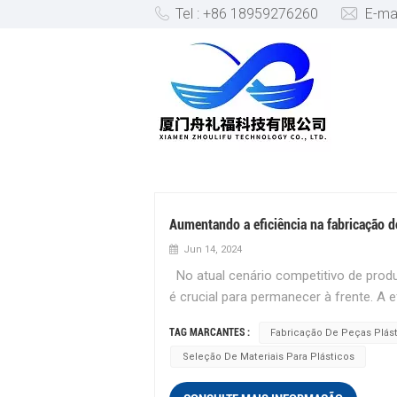
Tel : +86 18959276260
E-ma
SELEÇÃO DE MATERIAIS PAR
Aumentando a eficiência na fabricação d
Jun 14, 2024
No atual cenário competitivo de produ
é crucial para permanecer à frente. A
qualidade do produto e acelera o tem
TAG MARCANTES :
Fabricação De Peças Plás
importantes para aumentar a eficiênci
Seleção De Materiais Para Plásticos
Otimize a seleção de materiais A escol
plásticas. Diferentes plásticos têm pr