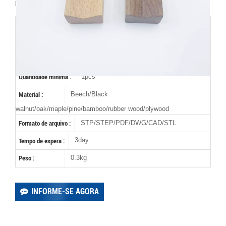
promete qualidade e não reembolso total de 100%
0.1mm-0.5mm
Precisão (mm) :
CNC CNC lathe
Tecnologia :
Varnish/wood wax oil/sanding
Terminar :
1pcs
Quantidade mínima :
Beech/Black
Material :
walnut/oak/maple/pine/bamboo/rubber wood/plywood
STP/STEP/PDF/DWG/CAD/STL
Formato de arquivo :
3day
Tempo de espera :
0.3kg
Peso :
INFORME-SE AGORA