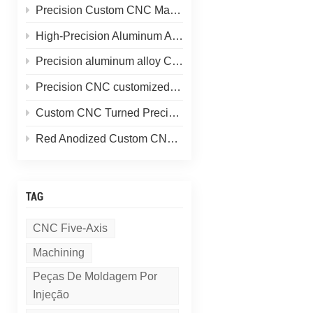
Precision Custom CNC Machining of Stainless Steel Flange Shaft Heads
High-Precision Aluminum Alloy CNC Custom Machining
Precision aluminum alloy CNC customized processing of shell parts
Precision CNC customized processing of aluminum alloy parts
Custom CNC Turned Precision Brass Machining Components
Red Anodized Custom CNC Machined Aluminum Structural Components
TAG
CNC Five-Axis
Machining
Peças De Moldagem Por
Injeção