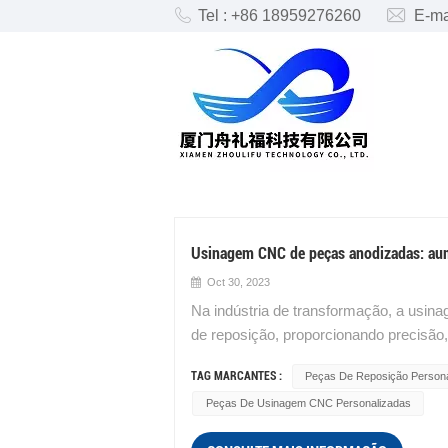
Tel : +86 18959276260
E-ma
PEÇAS DE REPOSIÇÃO PERS
Usinagem CNC de peças anodizadas: aume
Oct 30, 2023
Na indústria de transformação, a usi
de reposição, proporcionando precisão,
como serviço de usinagem CNC persona
TAG MARCANTES :
Peças De Reposição Person
peças de reposição, ao mesmo tempo q
Peças De Usinagem CNC Personalizadas
superfície. Usinagem CNC de precisão
computador que permite a produção alt