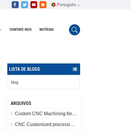
Português
CONTATE-NOS
NOTÍCIAS
English
Lar
peças de reposição personalizadas
Español
Português
LISTA DE BLOGS
blog
ARQUIVOS
Custom CNC Machining for Special-Shaped Aluminum Alloy Brackets
CNC Customized processing of high-quality Special-shaped aluminum alloy parts