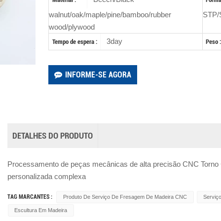
walnut/oak/maple/pine/bamboo/rubber
STP/
wood/plywood
3day
Tempo de espera :
Peso :
INFORME-SE AGORA
DETALHES DO PRODUTO
Processamento de peças mecânicas de alta precisão CNC Torno
personalizada complexa
TAG MARCANTES :
Produto De Serviço De Fresagem De Madeira CNC
Serviç
Escultura Em Madeira