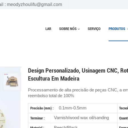
il : meodyzhoulifu@gmail.com
LAR
SOBRE NÓS
SERVIÇO
PRODUTOS
Lar
Peças de madeira
Design personalizado, usinagem CNC, rotea
Design Personalizado, Usinagem CNC, Ro
Escultura Em Madeira
Processamento de alta precisão de peças CNC, a em
reembolso total de 100%
0.1mm-0.5mm
Precisão (mm) :
Tecnol
Varnish/wood wax oil/sanding
Terminar :
Quant
Beech/Black
Material :
Format