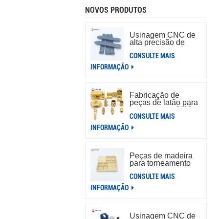
NOVOS PRODUTOS
Usinagem CNC de
alta precisão de
peças de alumínio
CONSULTE MAIS
INFORMAÇÃO
Fabricação de
peças de latão para
torneamento CNC
CONSULTE MAIS
personalizado
INFORMAÇÃO
Peças de madeira
para torneamento
de usinagem Cnc
CONSULTE MAIS
personalizada,
serviço de peças de
INFORMAÇÃO
madeira para
usinagem CNC
Usinagem CNC de