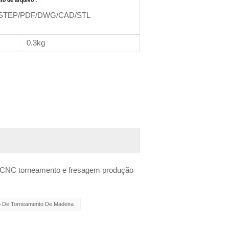
STEP/PDF/DWG/CAD/STL
0.3kg
 CNC torneamento e fresagem produção
o De Torneamento De Madeira