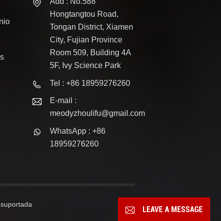
Add : No.588
Hongtangtou Road,
nio
Tongan District, Xiamen
City, Fujian Province
Room 509, Building 4A
s
5F, Ivy Science Park
Tel : +86 18959276260
E-mail :
meodyzhoulifu@gmail.com
WhatsApp : +86
18959276260
 suportada
LEAVE A MESSAGE