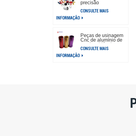
precisão
personalizada para
CONSULTE MAIS
placa de interruptor
de alumínio
INFORMAÇÃO
Peças de usinagem
Cnc de alumínio de
aço inoxidável
CONSULTE MAIS
personalizadas
OEM
INFORMAÇÃO