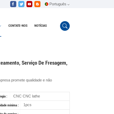
Português
CONTATE-NOS
NOTÍCIAS
English
mento, serviço de fresagem, escultura em madeira
Español
Português
teamento, Serviço De Fresagem,
presa promete qualidade e não
CNC CNC lathe
ogia :
1pcs
idade mínima :
o de arquivo :