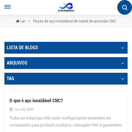
Lar
Peças de aço inoxidável de metal de precisão CNC
LISTA DE BLOGS
ARQUIVOS
TAG
O que é aço inoxidável CNC?
Jun 24, 2024
Todas as máquinas CNC usam configurações baseadas em
computador para produzir produtos. Usinagem CNC é geralmente