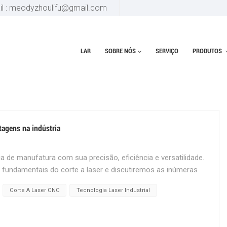
il : meodyzhoulifu@gmail.com
LAR
SOBRE NÓS
SERVIÇO
PRODUTOS
ntagens na indústria
ia de manufatura com sua precisão, eficiência e versatilidade.
s fundamentais do corte a laser e discutiremos as inúmeras
aplicações industriais. Os princípios do corte a laser O corte
Corte A Laser CNC
Tecnologia Laser Industrial
xe de luz focado para cortar materiais. O laser, que significa
mulada de Radiação”, emite um feixe de luz concentrado que
 ao qual é direcionado. O processo pode ser dividido nas