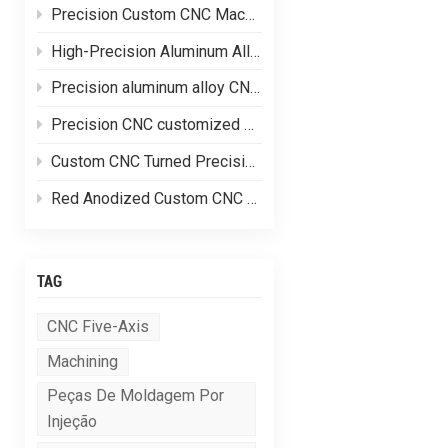
Precision Custom CNC Machining of Stainless Steel Flange Shaft Heads
High-Precision Aluminum Alloy CNC Custom Machining
Precision aluminum alloy CNC customized processing of shell parts
Precision CNC customized processing of aluminum alloy parts
Custom CNC Turned Precision Brass Machining Components
Red Anodized Custom CNC Machined Aluminum Structural Components
TAG
CNC Five-Axis
Machining
Peças De Moldagem Por
Injeção