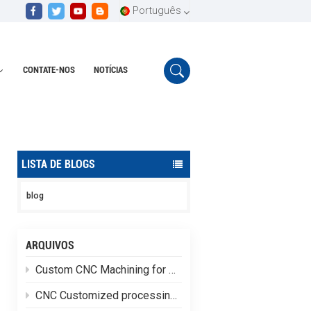
Português
CONTATE-NOS
NOTÍCIAS
English
Lar
Corte a laser CNC
Español
Português
LISTA DE BLOGS
blog
ARQUIVOS
Custom CNC Machining for Special-Shaped Aluminum Alloy Brackets
CNC Customized processing of high-quality Special-shaped aluminum alloy parts