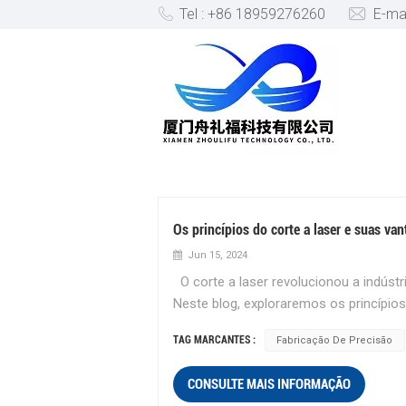
Tel : +86 18959276260
E-ma
CORTE A LASER CNC
Os princípios do corte a laser e suas va
Jun 15, 2024
O corte a laser revolucionou a indústr
Neste blog, exploraremos os princípio
vantagens que ele oferece em diversas 
TAG MARCANTES :
Fabricação De Precisão
a laser é uma tecnologia que usa um fei
“Amplificação de Luz por Emissão Esti
CONSULTE MAIS INFORMAÇÃO
derrete, queima ou vaporiza o material