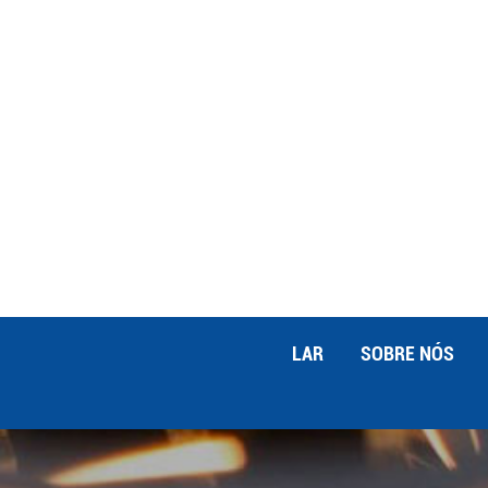
laser é um processo rápido e eficiente
com a capacidade de cortar materiais 
Além disso, o processo é automatizad
aumentando a produtividade geral. 4. D
resulta em desperdício mínimo de materi
apenas uma pequena quantidade de mat
eficiência não só reduz custos, mas t
desperdício de materiais. 5. Bordas lim
eliminando a necessidade de processo
laser derrete o material, resultando 
processamento. 6. Flexibilidade no desi
de design. A modificação do caminho d
ajustes de software, permitindo rápid
LAR
SOBRE NÓS
ferramentas adicionais. 7. Segurança 
significa que o feixe de laser não toc
danos ao material. Além disso, as mo
recursos de segurança para proteger o
corte a laser tornou-se uma tecnolog
série de benefícios que aumentam a pre