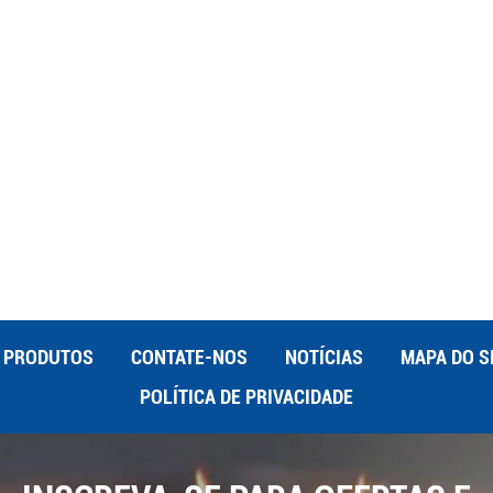
. O movimento de alta velocidade do feixe de laser, combinado
espessos, reduz significativamente o tempo de produção.
o, reduzindo a necessidade de intervenção manual e
esperdício mínimo de material: A precisão do corte a laser
al. O corte de corte estreito (a largura do corte) garante que
erial seja removida durante o processo de corte. Esta
ambém contribui para a sustentabilidade, minimizando o
pas e lisas: O corte a laser produz bordas limpas e lisas,
s de acabamento secundários. A alta temperatura do feixe de
em uma borda polida que requer pouco ou nenhum pós-
gn: O corte a laser oferece grande flexibilidade nas alterações
e corte ou do design pode ser feita facilmente por meio de
a prototipagem e personalização sem a necessidade de
PRODUTOS
CONTATE-NOS
NOTÍCIAS
MAPA DO S
aprimorada: O corte a laser é um processo sem contato, o que
a fisicamente o material. Isso reduz o risco de contaminação e
POLÍTICA DE PRIVACIDADE
dernas máquinas de corte a laser estão equipadas com
s operadores da exposição ao feixe de laser. Conclusão O
ia indispensável na fabricação moderna, proporcionando uma
cisão, a eficiência e a versatilidade. Sua capacidade de cortar