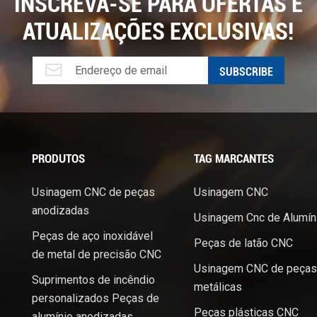
INSCREVA-SE PARA OFERTAS E
onal e desperdício mínimo torna-a uma ferramenta valiosa em
ATUALIZAÇÕES EXCLUSIVAS!
gia continua a avançar, é provável que as aplicações e
m ainda mais, solidificando o seu papel como pedra angular
PRODUTOS
TAG MARCANTES
Usinagem CNC de peças
Usinagem CNC
anodizadas
Usinagem Cnc de Alumín
Peças de aço inoxidável
Peças de latão CNC
de metal de precisão CNC
Usinagem CNC de peças
Suprimentos de incêndio
metálicas
personalizados Peças de
Peças plásticas CNC
alumínio anodizadas