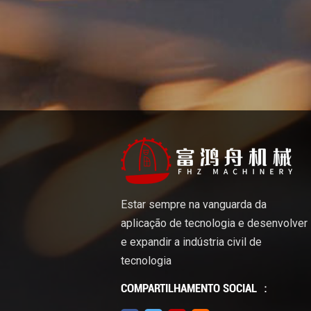
vários materiais com precisão excepci
vários setores. À medida que a tecnolo
vantagens do corte a laser se expanda
dos processos industriais.
Estar sempre na vanguarda da
aplicação de tecnologia e desenvolver
e expandir a indústria civil de
tecnologia
COMPARTILHAMENTO SOCIAL ：