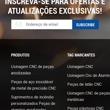
INSCREVA-SE PARA OFERTAS E
ATUALIZAÇÕES EXCLUSIVAS!
PRODUTOS
TAG MARCANTES
Usinagem CNC de peças
Usinagem CNC
anodizadas
Usinagem Cnc de Alumín
Peças de aço inoxidável
Peças de latão CNC
de metal de precisão CNC
Usinagem CNC de peças
Suprimentos de incêndio
metálicas
personalizados Peças de
Peças plásticas CNC
alumínio anodizadas