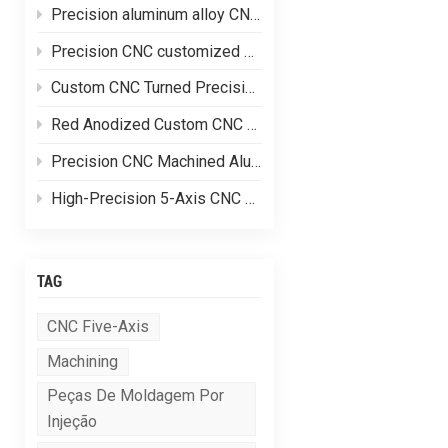
Precision aluminum alloy CNC customized processing of shell parts
Precision CNC customized processing of aluminum alloy parts
Custom CNC Turned Precision Brass Machining Components
Red Anodized Custom CNC Machined Aluminum Structural Components
Precision CNC Machined Aluminum Hydraulic Valve Blocks for Fluid Control Systems
High-Precision 5-Axis CNC Machined Complex Aluminum Alloy Equipment Frames
TAG
CNC Five-Axis
Machining
Peças De Moldagem Por
Injeção