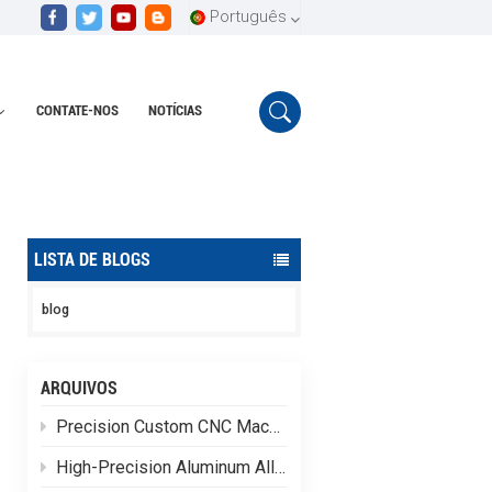
Português
CONTATE-NOS
NOTÍCIAS
English
Lar
Anodização CNC de Alumínio
Español
Português
LISTA DE BLOGS
blog
ARQUIVOS
Precision Custom CNC Machining of Stainless Steel Flange Shaft Heads
High-Precision Aluminum Alloy CNC Custom Machining