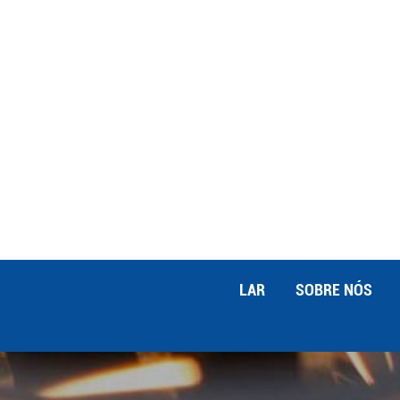
incêndios. O alumínio anodizado está 
leveza e resistência ao calor que é p
enfrentam. Não se trata apenas de faci
seguros. Alumínio anodizado está prov
bombeiros a serem mais eficazes, man
seu difícil trabalho. Da próxima vez 
alumínio anodizado o esteja ajudando.
LAR
SOBRE NÓS