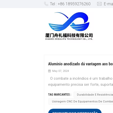
Tel : +86 18959276260
E-ma
ANODIZAÇÃO CNC DE ALUMÍ
Alumínio anodizado dá vantagem aos b
May 07, 2024
O combate a incêndios é um trabalho di
equipamento precisa ser forte, suporta
anodizado entra em jogo. É um superm
TAG MARCANTES :
Durabilidade E Resistênci
como os bombeiros realizam seu traba
Usinagem CNC De Equipamentos De Combat
tornando um dos favoritos na comunid
anodizado é realmente resistente. Pa