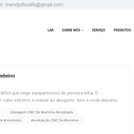
il : meodyzhoulifu@gmail.com
LAR
SOBRE NÓS
SERVIÇO
PRODUTOS
NIO
ombeiros
fícil que exige equipamentos de primeira linha. O
r calor extremo e resistir ao desgaste. Isso e onde alumínio
aterial que está fazendo uma grande diferença na forma
a
Usinagem CNC De Alumínio Anodizado
lho. Vamos explicar por que o alumínio anodizado está se
e A Incêndio
Anodização CNC De Alumínio
ade de combate a incêndios. Resistente e DurávelO alumínio
ssa por um processo especial que fortalece sua camada