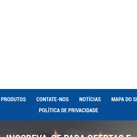
na vanguarda, oferecendo uma combinação de durabilidade,
erfeita para as condições desafiadoras que os bombeiros
litar o seu trabalho; trata-se também de torná-los mais
ando ser uma virada de jogo no combate a incêndios. Ajuda os
tém os custos baixos e traz alguns pontos positivos para o
que você vir um bombeiro em ação, há uma boa chance de que o
PRODUTOS
CONTATE-NOS
NOTÍCIAS
MAPA DO S
POLÍTICA DE PRIVACIDADE